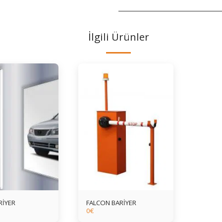
İlgili Ürünler
RİYER
FALCON BARİYER
0
€