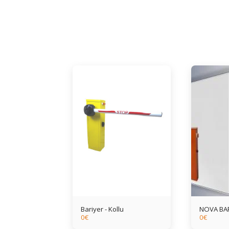
Bariyer - Kollu
NOVA BA
0
€
0
€