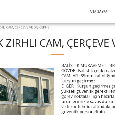
ANA SAYFA
RHLI CAM, ÇERÇEVE VE DIŞ CEPHE
K ZIRHLI CAM, ÇERÇEVE 
BALİSTİK MUKAVEMET : BR6-
GÖVDE : Balistik çelik mal
CAMLAR : 85mm kalınlığınd
kurşun geçirmez
DİĞER : Kurşun geçirmez çel
yüksek güvenlik gerektire
görev noktaları için hazırla
ürünlerimizle savaş durum
ve terör tehdidi altındaki b
güvenlik personelinin