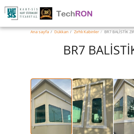
Ana sayfa
Dükkan
Zırhlı Kabinler
BR7 BALİSTİK ZI
BR7 BALİSTİ