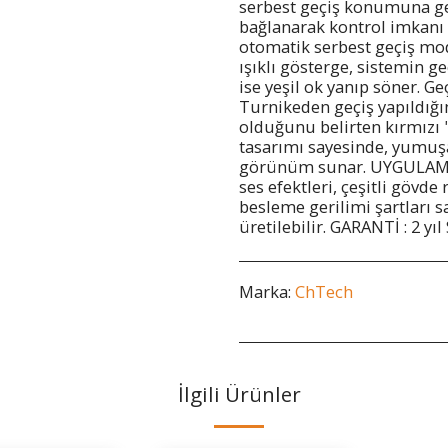
serbest geçiş konumuna ge
bağlanarak kontrol imkanı
otomatik serbest geçiş m
ışıklı gösterge, sistemin g
ise yeşil ok yanıp söner. Geç
Turnikeden geçiş yapıldığın
olduğunu belirten kırmızı 
tasarımı sayesinde, yumuşak
görünüm sunar. UYGULAMALA
ses efektleri, çeşitli gövde
besleme gerilimi şartları s
üretilebilir. GARANTİ : 2 yı
Marka:
ChTech
İlgili Ürünler