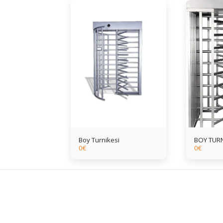
Boy Turnikesi
BOY TURN
0
€
0
€