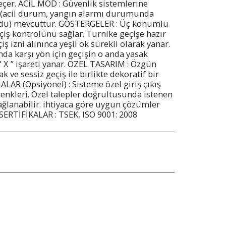
çer. ACiL MOD : Güvenlik sistemlerine
 (acil durum, yangın alarmı durumunda
odu) mevcuttur. GÖSTERGELER : Üç konumlu
eçiş kontrolünü sağlar. Turnike geçişe hazır
iş izni alınınca yeşil ok sürekli olarak yanar.
da karşı yön için geçişin o anda yasak
" X ” işareti yanar. ÖZEL TASARIM : Özgün
 ve sessiz geçiş ile birlikte dekoratif bir
R (Opsiyonel) : Sisteme özel giriş çıkış
 renkleri. Özel talepler doğrultusunda istenen
ağlanabilir. ihtiyaca göre uygun çözümler
l SERTİFİKALAR : TSEK, ISO 9001: 2008