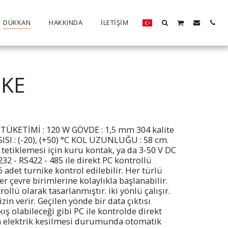
DÜKKAN
HAKKINDA
İLETIŞIM
İKE
Ç TÜKETİMİ : 120 W GÖVDE : 1,5 mm 304 kalite
ISI : (-20), (+50) °C KOL UZUNLUĞU : 58 cm.
tetiklemesi için kuru kontak, ya da 3-50 V DC
2 - RS422 - 485 ile direkt PC kontrollü
56 adet turnike kontrol edilebilir. Her türlü
er çevre birimlerine kolaylıkla başlanabilir.
llü olarak tasarlanmıştır. iki yönlü çalışır.
izin verir. Geçilen yönde bir data çıktısı
çıkış olabileceği gibi PC ile kontrolde direkt
em elektrik kesilmesi durumunda otomatik