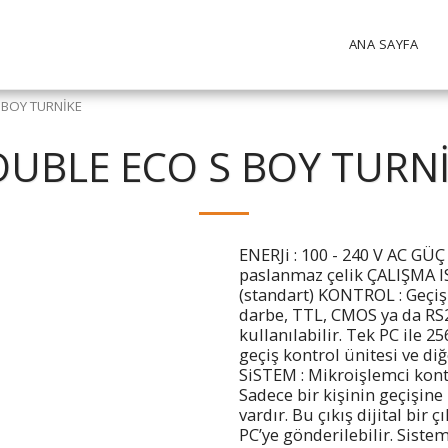
ANA SAYFA
 BOY TURNİKE
UBLE ECO S BOY TURN
ENERJi : 100 - 240 V AC GÜ
paslanmaz çelik ÇALIŞMA IS
(standart) KONTROL : Geçiş 
darbe, TTL, CMOS ya da RS23
kullanılabilir. Tek PC ile 2
geçiş kontrol ünitesi ve diğ
SiSTEM : Mikroişlemci kontro
Sadece bir kişinin geçişine 
vardır. Bu çıkış dijital bir 
PC’ye gönderilebilir. Sist