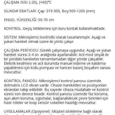
ÇALIŞMA ISISI :(-20), (+60)°C
SiLiNDiR EBATLARI :Çap: 219-300, Boy:500-1200 (mm)
ENGEL YÜKSEKLİĞİ :50-70 cm
KONTROL :Geçiş tetiklemesi için kuru kontak kullanılmaktadır.
SİSTEM :Mikroişlemci kontrollü olarak tasarlanmıştır. Aşağı ve
yukarı hareket olmak üzere iki yönlü çalışır.
ÇALIŞMA PERİYODU :Sürekli çalışmaya uygundur. Aşağı ve yukarı
hareket süresi 2-4 sn. aralığında ayarlanabilir. Acil mod sinyali ile
bir yöndeki hareketini tamamlamadan diğer yönde çalışabilir.
Elektrik kesilmesi ve acil durumda manuel indirme ve kaldırma
yapabilmesi için kollu pompası ve haricen basınç boşaltım vanası
mevcuttur.
KONTROL PANOSU :Mikroişlemci kontrol panosu üzerinde
dotmatrix LCD ekran vardır. Cihazın hareketleri ve pozisyonları
ekrandan takip edilebilir. Bu sayede cihaza müdahale ve kontrol
süresi son derece kısadır. Kontrol panosu üzerinde faz koruma,
aşırı akım koruma, sigortalar, bağlanabilecek çevre birimleri için
hazır röleler ve loop sensör soketleri hazırlığı mevcuttur.
UYGULAMALAR (Opsiyonel) :Müşteri isteklerine bağlı olarak