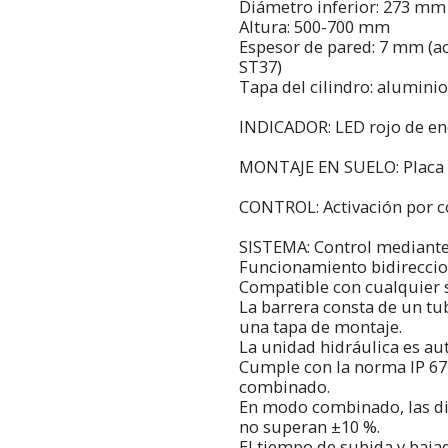
Diámetro inferior: 273 mm
Altura: 500-700 mm
Espesor de pared: 7 mm (ac
ST37)
Tapa del cilindro: alumini
INDICADOR: LED rojo de en
MONTAJE EN SUELO: Placa 
CONTROL: Activación por c
SISTEMA: Control mediante
Funcionamiento bidireccio
Compatible con cualquier s
La barrera consta de un tu
una tapa de montaje.
La unidad hidráulica es au
Cumple con la norma IP 67
combinado.
En modo combinado, las di
no superan ±10 %.
El tiempo de subida y bajad